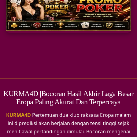
SLOT GACOR
TOGEL
PARLAY
KURMA4D |Bocoran Hasil Akhir Laga Besar
Eropa Paling Akurat Dan Terpercaya
KURMA4D
Pertemuan dua klub raksasa Eropa malam
ini diprediksi akan berjalan dengan tensi tinggi sejak
menit awal pertandingan dimulai. Bocoran mengenai