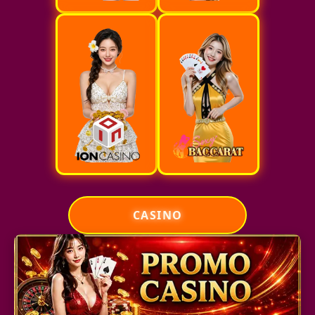
CASINO